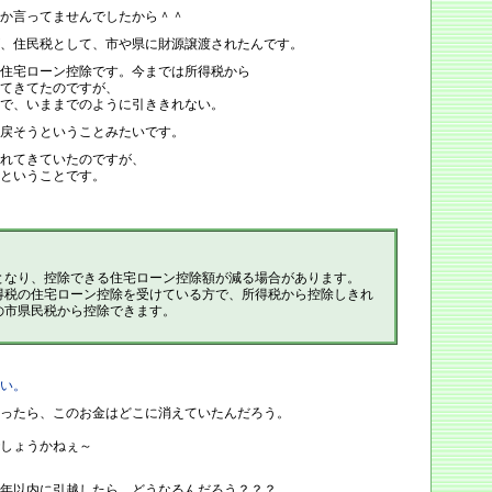
か言ってませんでしたから＾＾
、住民税として、市や県に財源譲渡されたんです。
住宅ローン控除です。今までは所得税から
てきてたのですが、
で、いままでのように引ききれない。
戻そうということみたいです。
れてきていたのですが、
ということです。
なり、控除できる住宅ローン控除額が減る場合があります。
税の住宅ローン控除を受けている方で、所得税から控除しきれ
の市県民税から控除できます。
い。
ったら、このお金はどこに消えていたんだろう。
しょうかねぇ～
年以内に引越したら、どうなるんだろう？？？