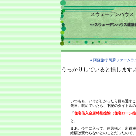
スウェーデンハウス 建
<>スウェーデンハウス建
« 阿蘇旅行 阿蘇ファームラ
うっかりしていると損します
いつもも、いそがしかったら目も通すこ
先日、眺めていたら、下記のタイトルの
「
住宅借入金唐特別控除（住宅ローン控
と。
まあ、今年に入って、住民税と、所得税
総額は変わらないとのことだったので、