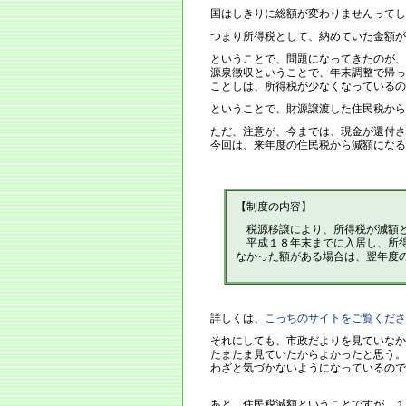
国はしきりに総額が変わりませんってし
つまり所得税として、納めていた金額が
ということで、問題になってきたのが、
源泉徴収ということで、年末調整で帰っ
ことしは、所得税が少なくなっているの
ということで、財源譲渡した住民税から
ただ、注意が、今までは、現金が還付さ
今回は、来年度の住民税から減額になる
【制度の内容】
税源移譲により、所得税が減額と
平成１８年末までに入居し、所得
なかった額がある場合は、翌年度
詳しくは、
こっちのサイトをご覧くださ
それにしても、市政だよりを見ていなか
たまたま見ていたからよかったと思う。
わざと気づかないようになっているので
あと、住民税減額ということですが、１