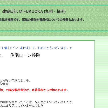
築日記 ＠ FUKUOKA (九州・福岡)
築日記＠福岡です。室温の変化や電気代についての考察もあります。
ンド偏
|
メイン
|
あけまして、おめでとうございます。 »
よ。 住宅ローン控除
とがない市政だよりを、
記事が。
除）の減少額相当分が、市県民税から控除されます
」
の割合が変わったことは、なんとなく知っていましたが、
あんまり気にしていませんでした。