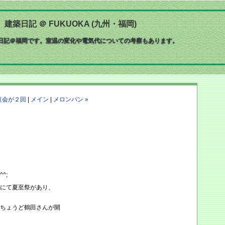
築日記 ＠ FUKUOKA (九州・福岡)
築日記＠福岡です。室温の変化や電気代についての考察もあります。
内覧会が２回
|
メイン
|
メロンパン »
^;
にて夏至祭があり、
ちょうど鶴田さんが開
。