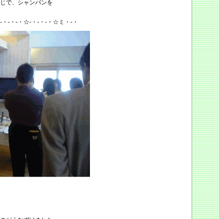
じで、シャンパンを
-・-・-・☆-・-・-・☆ミ・-・