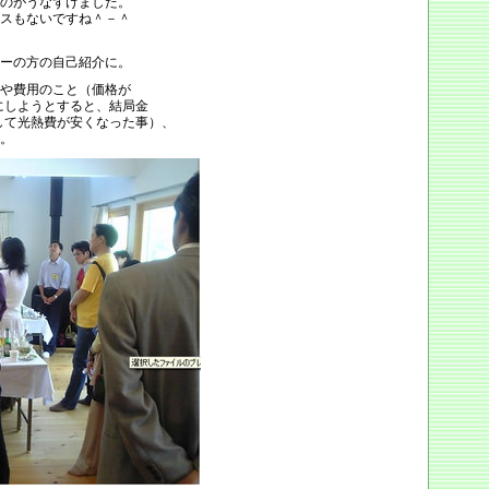
のがうなずけました。
スもないですね＾－＾
ーの方の自己紹介に。
や費用のこと（価格が
にしようとすると、結局金
して光熱費が安くなった事）、
。