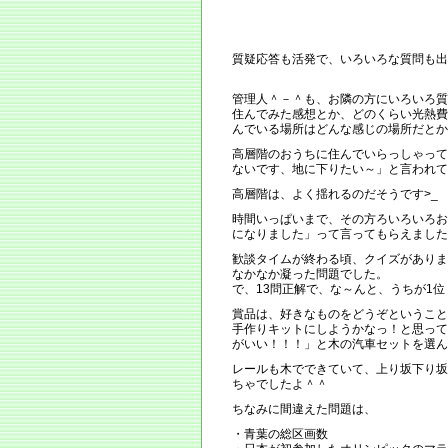
質疑応答も活発で、いろいろな質問も出
管理人＾－＾も、お隣の方にいろいろ質
住んでみた感想とか、どのくらい光熱費
んでいる場所はどんな感じの場所だとか
高層階のおうちに住んでいらっしゃって
ないです、地に下りたい～」と言われて
高層階は、よく揺れるのだそうです>_
時間いっぱいまで、その方ろいろいろお
になりました」って言ってもらえました
歓談タイムが終わる頃、クイズがありま
なかなか凝った問題でした。
で、13問正解で、な～んと、うちが1
賞品は、好きなものをどうぞということ
手作りキットにしようかなっ！と思って
がいい！！！」と木の汽車セットを選ん
レールも木でできていて、上り坂下り坂
ちゃでしたよ＾＾
ちなみに間違えた問題は、
・青葉の総区画数